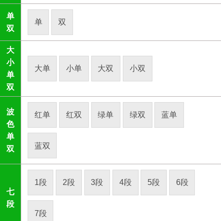
单
单
双
双
大
小
大单
小单
大双
小双
单
双
波
红单
红双
绿单
绿双
蓝单
色
单
蓝双
双
1段
2段
3段
4段
5段
6段
七
段
7段