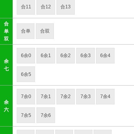
合11
合12
合13
合
合单
合双
单
双
6余0
6余1
6余2
6余3
6余4
余
七
6余5
7余0
7余1
7余2
7余3
7余4
余
六
7余5
7余6